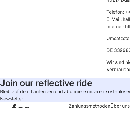
Telefon: +
E-Mail:
hal
Internet: 
Umsatzste
DE 33998
Wir sind ni
Verbrauche
Join our reflective ride
Bleib auf dem Laufenden und abonniere unseren kostenlose
Newsletter.
for
Zahlungsmethoden
Über uns
Nachhalt
reflected
Soziale 