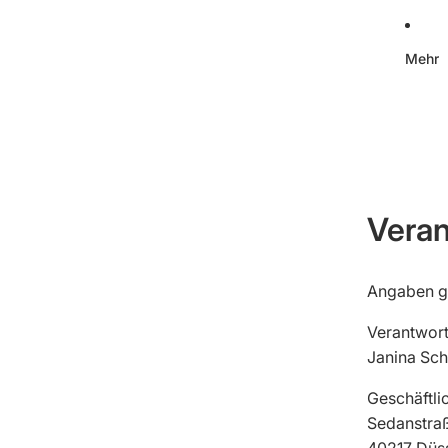
Mehr
Veran
Angaben g
Verantwort
Janina Sc
Geschäftli
Sedanstra
40217 Düs