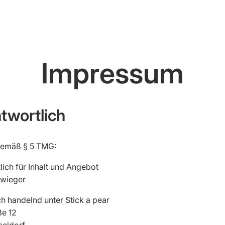
Party
Animals
Impressum
twortlich
emäß § 5 TMG:
lich für Inhalt und Angebot
Hello Spring
hwieger
Edition
ch handelnd unter Stick a pear
ße 12
seldorf