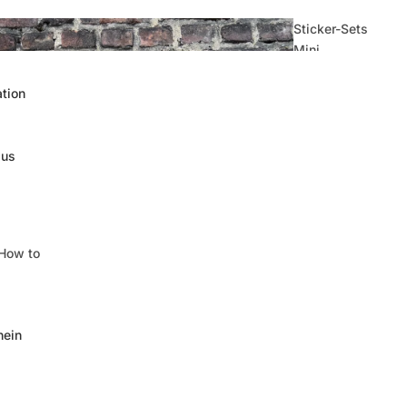
Sticker-Sets
Mini
ation
 us
How to
hein