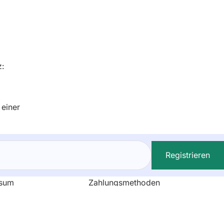
:
 einer
Registrieren
ssum
Zahlungsmethoden
chutz