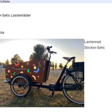
Collabs
r-Sets Lastenräder
kte
Lastenrad
Sticker-Sets