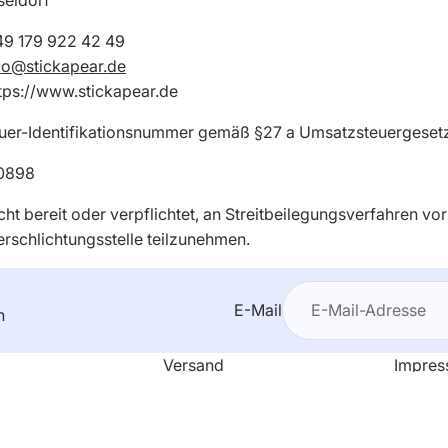
49 179 922 42 49
lo@stickapear.de
https://www.stickapear.de
uer-Identifikationsnummer gemäß §27 a Umsatzsteuergesetz
0898
cht bereit oder verpflichtet, an Streitbeilegungsverfahren vor
rschlichtungsstelle teilzunehmen.
E-Mail
n
Datenschutzerklärung
Versand
Impre
Impressum
igkeit
Kontakt
AGB
Kontaktinformationen
Verantwortung
FAQ
Datens
AGB